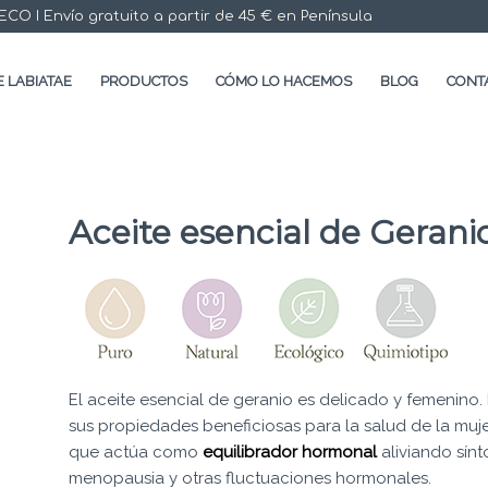
 I Envío gratuito a partir de 45 € en Península
 LABIATAE
PRODUCTOS
CÓMO LO HACEMOS
BLOG
CONT
Aceite esencial de Gerani
El aceite esencial de geranio es delicado y femenino.
sus propiedades beneficiosas para la salud de la muje
que actúa como
equilibrador hormonal
aliviando sín
menopausia y otras fluctuaciones hormonales.