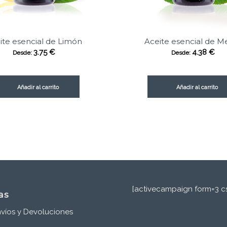
ite esencial de Limón
Aceite esencial de M
3.75
€
4.38
€
Desde:
Desde:
Añadir al carrito
Añadir al carrito
[activecampaign form=3 cs
as
víos y Devoluciones