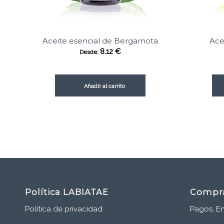
Aceite esencial de Bergamota
Ace
8.12
€
Desde:
Añadir al carrito
Política LABIATAE
Compr
Política de privacidad
Pagos, En