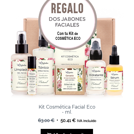
Kit Cosmética Facial Eco
- ml.
El
El
63.00
€
50.41
€
IVA incluido
precio
precio