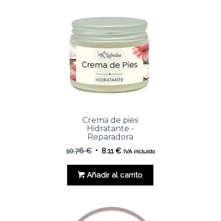
Crema de pies
Hidratante -
Reparadora
El
El
10.76
€
8.11
€
IVA incluido
precio
precio
original
actual
Añadir al carrito
era:
es:
10.76 €.
8.11 €.