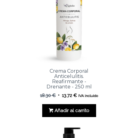
Crema Corporal
Anticelulitis.
Reafirmante -
Drenante - 250 ml
El
El
18.30
€
13.72
€
IVA incluido
precio
precio
original
actual
Añadir al carrito
era:
es:
18.30 €.
13.72 €.