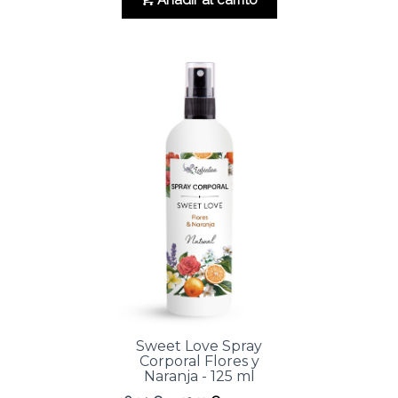
era:
es:
16.82 €.
12.62 €.
Sweet Love Spray
Corporal Flores y
Naranja - 125 ml