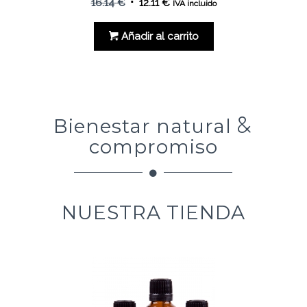
El
El
16.14
€
12.11
€
IVA incluido
precio
precio
original
actual
Añadir al carrito
era:
es:
16.14 €.
12.11 €.
Bienestar natural
&
compromiso
NUESTRA TIENDA