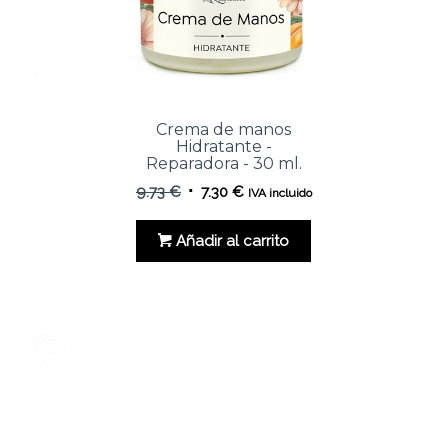
Crema de manos
Hidratante -
Reparadora - 30 ml.
El
El
9.73
€
7.30
€
IVA incluido
precio
precio
original
actual
Añadir al carrito
era:
es:
9.73 €.
7.30 €.