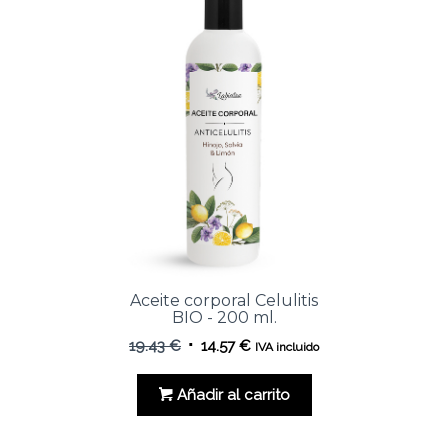
Aceite corporal Celulitis
BIO - 200 ml.
El
El
19.43
€
14.57
€
IVA incluido
precio
precio
original
actual
Añadir al carrito
era:
es:
19.43 €.
14.57 €.