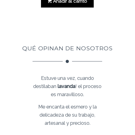
original
actual
Añadir al carrito
era:
es:
63.00 €.
50.41 €.
QUÉ OPINAN DE NOSOTROS
Estuve una vez, cuando
destilaban
lavanda
! el proceso
es maravilloso.
Me encanta el esmero y la
delicadeza de su trabajo,
artesanal y precioso.