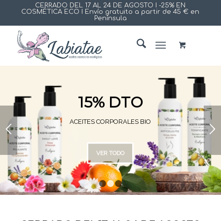
CERRADO DEL 17 AL 24 DE AGOSTO I -25% EN
COSMÉTICA ECO I Envío gratuito a partir de 45 € en
Península
15% DTO
ACEITES CORPORALES BIO
VER TODO
1
2
3