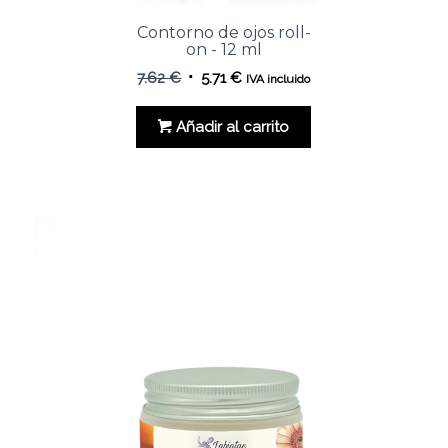
Contorno de ojos roll-
on - 12 ml
El
El
7.62
€
5.71
€
IVA incluido
precio
precio
original
actual
Añadir al carrito
era:
es:
7.62 €.
5.71 €.