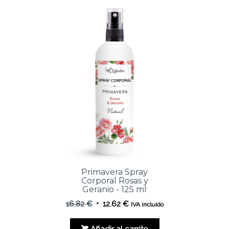
Primavera Spray
Corporal Rosas y
Geranio - 125 ml
El
El
16.82
€
12.62
€
IVA incluido
precio
precio
original
actual
Añadir al carrito