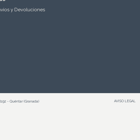
víos y Devoluciones
AVISO LEGAL
8192 - Quéntar (Granada)