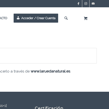
ACTO
Acceder / Crear Cuenta
acerlo a través de
www.laruedanatural.es
.
s=1]
Certificación