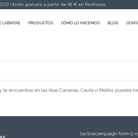
 I Envío gratuito a partir de 45 € en Península
 LABIATAE
PRODUCTOS
CÓMO LO HACEMOS
BLOG
CONT
y te encuentras en las Islas Canarias, Ceuta o Melilla, puedes h
[activecampaign form=3 cs
as