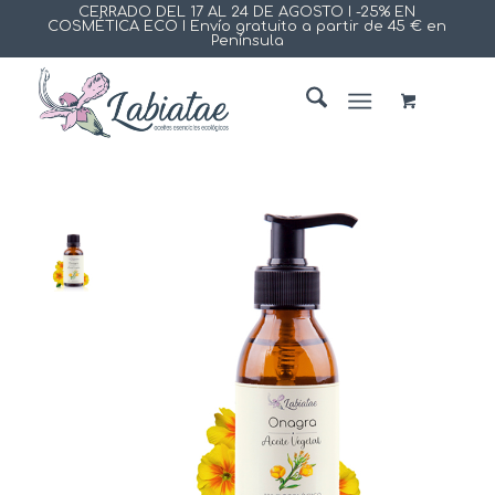
CERRADO DEL 17 AL 24 DE AGOSTO I -25% EN
COSMÉTICA ECO I Envío gratuito a partir de 45 € en
Península