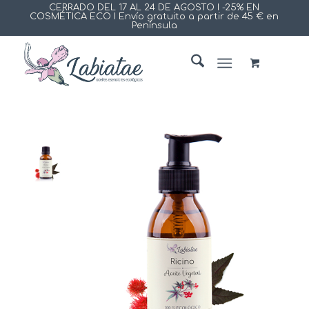
CERRADO DEL 17 AL 24 DE AGOSTO I -25% EN
COSMÉTICA ECO I Envío gratuito a partir de 45 € en
Península