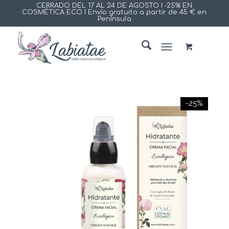
CERRADO DEL 17 AL 24 DE AGOSTO I -25% EN
COSMÉTICA ECO I Envío gratuito a partir de 45 € en
Península
-25%