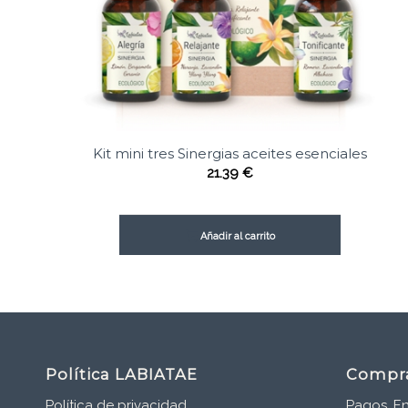
Kit mini tres Sinergias aceites esenciales
21.39
€
Añadir al carrito
Política LABIATAE
Compr
Política de privacidad
Pagos, En