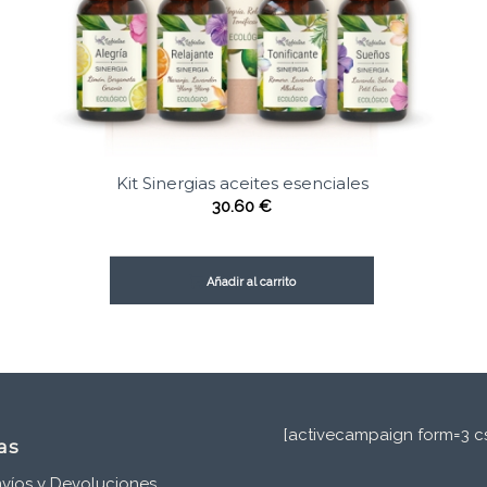
Kit Sinergias aceites esenciales
30.60
€
Añadir al carrito
[activecampaign form=3 cs
as
víos y Devoluciones