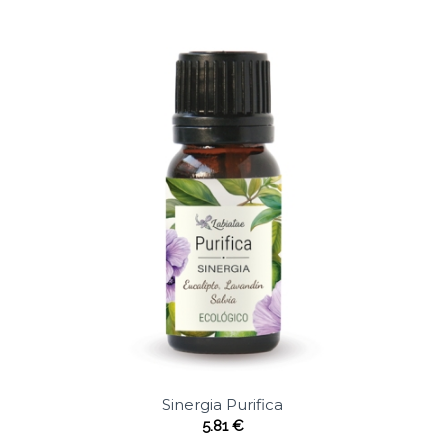
Sinergia Purifica
5.81
€