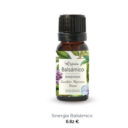
Sinergia Balsámico
6.82
€